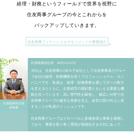
経理・財務というフィールドで世界を視野に
住友商事グループの今とこれからを
バックアップしていきます。
住友商事フィナンシャルマネジメントの事業紹介
代表取締役社長
MESSAGE
当社は、住友商事の100％子会社として住友商事及びグルー
プ会社の経理・財務機能を担うプロフェッショナル・カン
パニーです。私達は、経理・財務業務を通じて日々の取引
を支えるとともに、企業経営の羅針盤ともいえる重要な機
能を担っています。高い専門性を駆使し、幅広い分野で住
友商事グループの健全な発展を支え、経営の質の向上に資
代表取締役社長
することが私達のミッションです。
西巻豊
住友商事グループはグローバルに多種多様な事業を展開し
ており、事業を取り巻く環境が複雑化する今日にあって、
私達が向き合う経理・財務の課題もますます複雑かつ高度