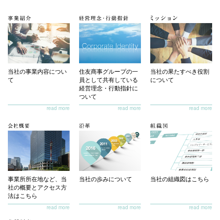
なものになっています。これに向き合いミッションを果た
すには、高い職業的倫理観と絶えずアップデートされる専
門性が、社員一人ひとりに求められます。
当社にとって最も重要なアセットは「人」そのものです。
充実した研修・育成プログラムに加え、国内外のグループ
会社における現場経験を含め、個々人の能力とキャリア・
当社の果たすべき役割
当社の事業内容につい
住友商事グループの一
プランを踏まえた様々な成長機会を提供しています。社員
について
て
員として
共有している
一人ひとりが互いを尊重し、緊密な連携とコミュニケーシ
経営理念・行動指針に
ョンを行い、活き活きと働くことが出来る職場づくりを行
ついて
っています。子育てや介護といったライフイベントの支援
等、社員が安心して仕事に専念し、ポテンシャルを最大限
発揮するための仕組みも整備しています。
当社はこれからも住友商事グループの一員として、様々な
社会課題の解決と新たな価値創造に貢献してまいります。
事業所所在地など、当
当社の歩みについて
当社の組織図はこちら
社の概要と
アクセス方
法はこちら